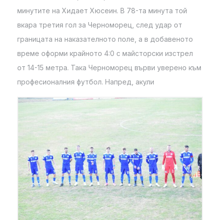
минутите на Хидает Хюсеин. В 78-та минута той
вкара третия гол за Черноморец, след удар от
границата на наказателното поле, а в добавеното
време оформи крайното 4:0 с майсторски изстрел
от 14-15 метра. Така Черноморец върви уверено към
професионалния футбол. Напред, акули