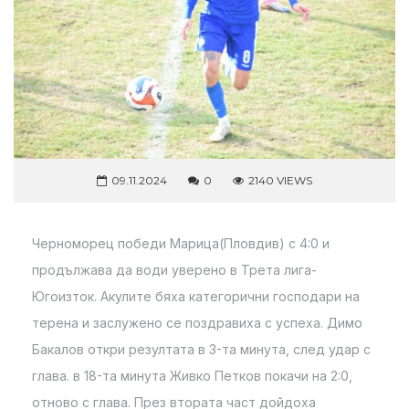
09.11.2024
0
2140 VIEWS
Черноморец победи Марица(Пловдив) с 4:0 и
продължава да води уверено в Трета лига-
Югоизток. Акулите бяха категорични господари на
терена и заслужено се поздравиха с успеха. Димо
Бакалов откри резултата в 3-та минута, след удар с
глава. в 18-та минута Живко Петков покачи на 2:0,
отново с глава. През втората част дойдоха