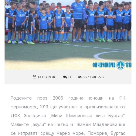
19.08.2016
0
2231 VIEWS
Родените през 2005 година юноши на ФК
Черноморец 1919 ще участват в организираната от
ДФК Звездичка „Мини Шампионска лига Бургас”.
Малките „акули” на Петър и Пламен Младенови ще
се изправят срещу Черно море, Поморие, Бургас