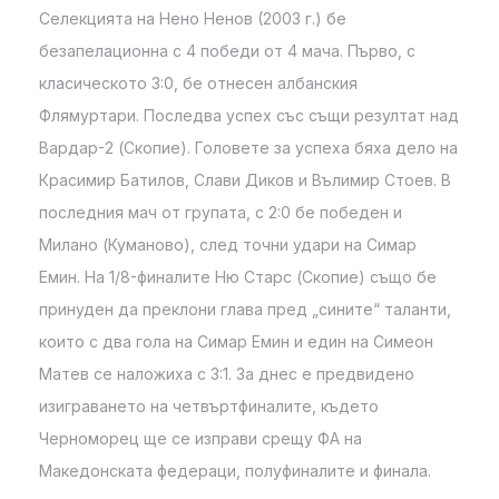
Селекцията на Нено Ненов (2003 г.) бе
безапелационна с 4 победи от 4 мача. Първо, с
класическото 3:0, бе отнесен албанския
Флямуртари. Последва успех със същи резултат над
Вардар-2 (Скопие). Головете за успеха бяха дело на
Красимир Батилов, Слави Диков и Вълимир Стоев. В
последния мач от групата, с 2:0 бе победен и
Милано (Куманово), след точни удари на Симар
Емин. На 1/8-финалите Ню Старс (Скопие) също бе
принуден да преклони глава пред „сините“ таланти,
които с два гола на Симар Емин и един на Симеон
Матев се наложиха с 3:1. За днес е предвидено
изиграването на четвъртфиналите, където
Черноморец ще се изправи срещу ФА на
Македонската федераци, полуфиналите и финала.