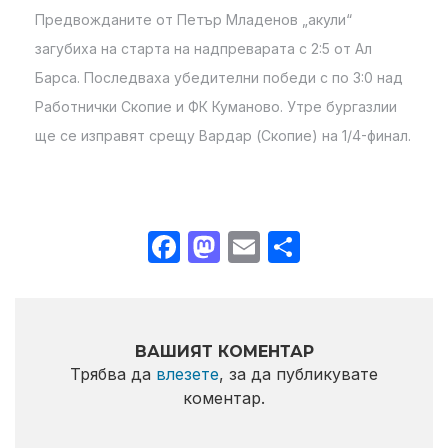
Предвожданите от Петър Младенов „акули“
загубиха на старта на надпреварата с 2:5 от Ал
Барса. Последваха убедителни победи с по 3:0 над
Работнички Скопие и ФК Куманово. Утре бургазлии
ще се изправят срещу Вардар (Скопие) на 1/4-финал.
Facebook
Mastodon
Email
Share
ВАШИЯТ КОМЕНТАР
Трябва да
влезете
, за да публикувате
коментар.