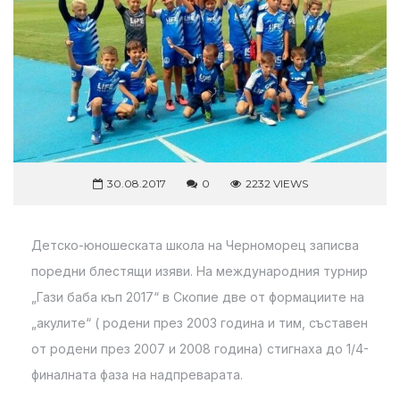
30.08.2017
0
2232 VIEWS
Детско-юношеската школа на Черноморец записва
поредни блестящи изяви. На международния турнир
„Гази баба къп 2017“ в Скопие две от формациите на
„акулите“ ( родени през 2003 година и тим, съставен
от родени през 2007 и 2008 година) стигнаха до 1/4-
финалната фаза на надпреварата.