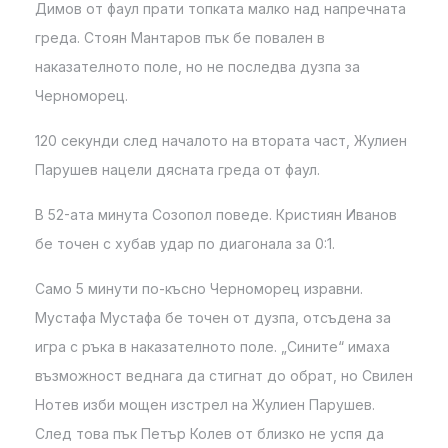
Димов от фаул прати топката малко над напречната
греда. Стоян Мантаров пък бе повален в
наказателното поле, но не последва дузпа за
Черноморец.
120 секунди след началото на втората част, Жулиен
Парушев нацели дясната греда от фаул.
В 52-ата минута Созопол поведе. Кристиян Иванов
бе точен с хубав удар по диагонала за 0:1.
Само 5 минути по-късно Черноморец изравни.
Мустафа Мустафа бе точен от дузпа, отсъдена за
игра с ръка в наказателното поле. „Сините“ имаха
възможност веднага да стигнат до обрат, но Свилен
Нотев изби мощен изстрел на Жулиен Парушев.
След това пък Петър Колев от близко не успя да