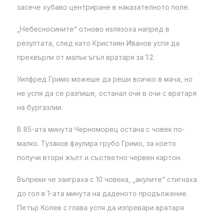
засече хубаво центриране в наказателното поле.
„Небесносините“ отново излязоха напред в
резултата, след като Кристиян Иванов успя да
прехвърли от малък ъгъл вратаря за 1:2.
Уилфред Гримо можеше да реши всичко в мача, но
не успя да се разпише, останал очи в очи с вратаря
на бургазлии.
В 85-ата минута Черноморец остана с човек по-
малко. Тузаков фаулира грубо Гримо, за което
получи втори жълт и съответно червен картон.
Въпреки че заиграха с 10 човека, „акулите“ стигнаха
до гол в 1-ата минута на даденото продължение.
Петър Колев с глава успя да изпревари вратаря