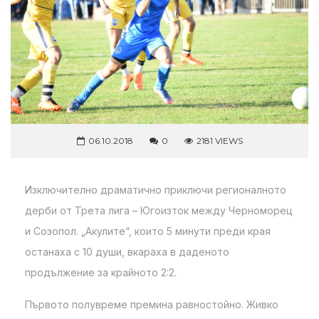
06.10.2018
0
2181 VIEWS
Изключително драматично приключи регионалното
дерби от Трета лига – Югоизток между Черноморец
и Созопол. „Акулите“, които 5 минути преди края
останаха с 10 души, вкараха в даденото
продължение за крайното 2:2.
Първото полувреме премина равностойно. Живко