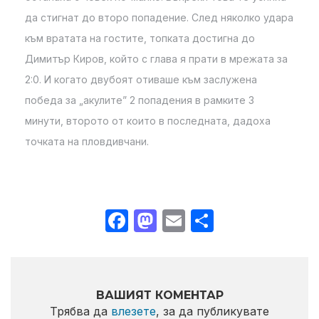
да стигнат до второ попадение. След няколко удара
към вратата на гостите, топката достигна до
Димитър Киров, който с глава я прати в мрежата за
2:0. И когато двубоят отиваше към заслужена
победа за „акулите” 2 попадения в рамките 3
минути, второто от които в последната, дадоха
точката на пловдивчани.
Facebook
Mastodon
Email
Share
ВАШИЯТ КОМЕНТАР
Трябва да
влезете
, за да публикувате