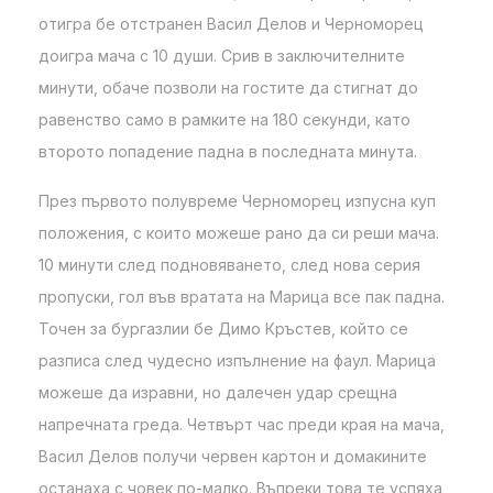
отигра бе отстранен Васил Делов и Черноморец
доигра мача с 10 души. Срив в заключителните
минути, обаче позволи на гостите да стигнат до
равенство само в рамките на 180 секунди, като
второто попадение падна в последната минута.
През първото полувреме Черноморец изпусна куп
положения, с които можеше рано да си реши мача.
10 минути след подновяването, след нова серия
пропуски, гол във вратата на Марица все пак падна.
Точен за бургазлии бе Димо Кръстев, който се
разписа след чудесно изпълнение на фаул. Марица
можеше да изравни, но далечен удар срещна
напречната греда. Четвърт час преди края на мача,
Васил Делов получи червен картон и домакините
останаха с човек по-малко. Въпреки това те успяха