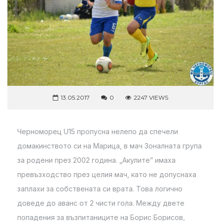
13.05.2017
0
2247 VIEWS
Черноморец U15 пропусна нелепо да спечели
домакинството си на Марица, в мач Зоналната група
за родени през 2002 година. „Акулите” имаха
превъзходство през целия мач, като не допуснаха
заплахи за собствената си врата. Това логично
доведе до аванс от 2 чисти гола. Между двете
попадения за възпитаниците на Борис Борисов,