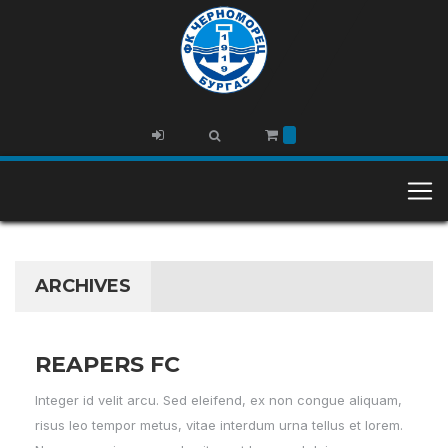
ARCHIVES
REAPERS FC
Integer id velit arcu. Sed eleifend, ex non congue aliquam,
risus leo tempor metus, vitae interdum urna tellus et lorem.