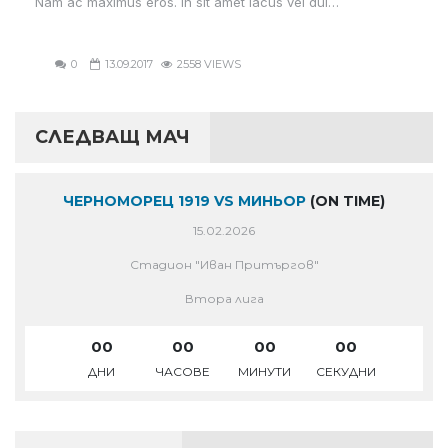
Nam ac maximus eros. In sit amet lacus vel dui…
0
13.09.2017
2558 VIEWS
СЛЕДВАЩ МАЧ
ЧЕРНОМОРЕЦ 1919 VS МИНЬОР
(ON TIME)
15.02.2026
Стадион "Иван Притъргов"
Втора лига
00
00
00
00
ДНИ
ЧАСОВЕ
МИНУТИ
СЕКУДНИ