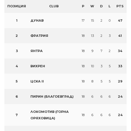
ПОЗИЦИЯ
CLUB
P
W
D
L
PTS
1
ДУНАВ
17
15
2
0
47
2
ФРАТРИЯ
18
13
2
3
41
3
ЯНТРА
18
9
7
2
34
4
ВИХРЕН
18
10
3
5
33
5
ЦСКА II
18
8
5
5
29
6
ПИРИН (БЛАГОЕВГРАД)
18
6
6
6
24
ЛОКОМОТИВ (ГОРНА
7
18
6
6
6
24
ОРЯХОВИЦА)