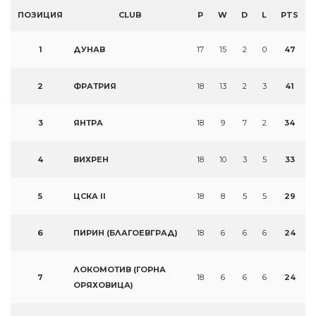
ПОЗИЦИЯ
CLUB
P
W
D
L
PTS
1
ДУНАВ
17
15
2
0
47
2
ФРАТРИЯ
18
13
2
3
41
3
ЯНТРА
18
9
7
2
34
4
ВИХРЕН
18
10
3
5
33
5
ЦСКА II
18
8
5
5
29
6
ПИРИН (БЛАГОЕВГРАД)
18
6
6
6
24
ЛОКОМОТИВ (ГОРНА
7
18
6
6
6
24
ОРЯХОВИЦА)