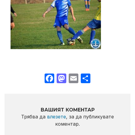
Facebook
Mastodon
Email
Share
ВАШИЯТ КОМЕНТАР
Трябва да
влезете
, за да публикувате
коментар.