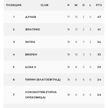
ПОЗИЦИЯ
CLUB
P
W
D
L
PTS
1
ДУНАВ
17
15
2
0
47
2
ФРАТРИЯ
18
13
2
3
41
3
ЯНТРА
18
9
7
2
34
4
ВИХРЕН
18
10
3
5
33
5
ЦСКА II
18
8
5
5
29
6
ПИРИН (БЛАГОЕВГРАД)
18
6
6
6
24
ЛОКОМОТИВ (ГОРНА
7
18
6
6
6
24
ОРЯХОВИЦА)