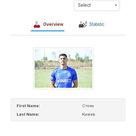
Select
Overview
Statistic
First Name:
Стоян
Last Name:
Кижев