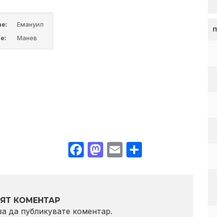
me:
Емануил
e:
Манев
Facebook
Mastodon
Email
Share
ЯТ КОМЕНТАР
 за да публикувате коментар.