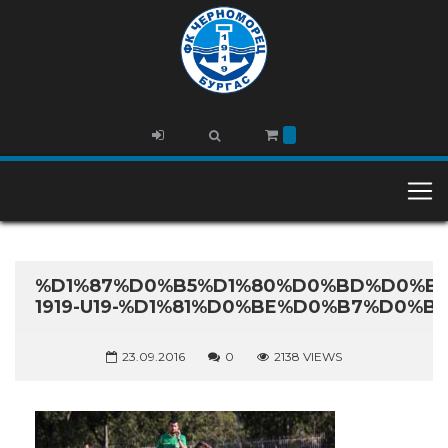
%D1%87%D0%B5%D1%80%D0%BD%D0%BE
1919-U19-%D1%81%D0%BE%D0%B7%D0%B
23.09.2016
0
2138 VIEWS