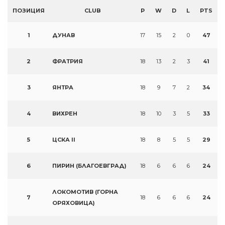
ПОЗИЦИЯ
CLUB
P
W
D
L
PTS
1
ДУНАВ
17
15
2
0
47
2
ФРАТРИЯ
18
13
2
3
41
3
ЯНТРА
18
9
7
2
34
4
ВИХРЕН
18
10
3
5
33
5
ЦСКА II
18
8
5
5
29
6
ПИРИН (БЛАГОЕВГРАД)
18
6
6
6
24
ЛОКОМОТИВ (ГОРНА
7
18
6
6
6
24
ОРЯХОВИЦА)