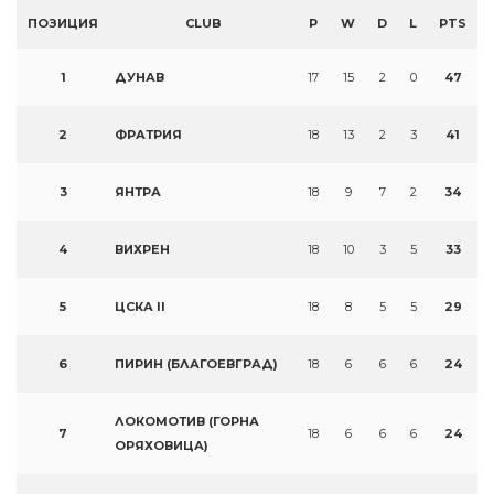
ПОЗИЦИЯ
CLUB
P
W
D
L
PTS
1
ДУНАВ
17
15
2
0
47
2
ФРАТРИЯ
18
13
2
3
41
3
ЯНТРА
18
9
7
2
34
4
ВИХРЕН
18
10
3
5
33
5
ЦСКА II
18
8
5
5
29
6
ПИРИН (БЛАГОЕВГРАД)
18
6
6
6
24
ЛОКОМОТИВ (ГОРНА
7
18
6
6
6
24
ОРЯХОВИЦА)