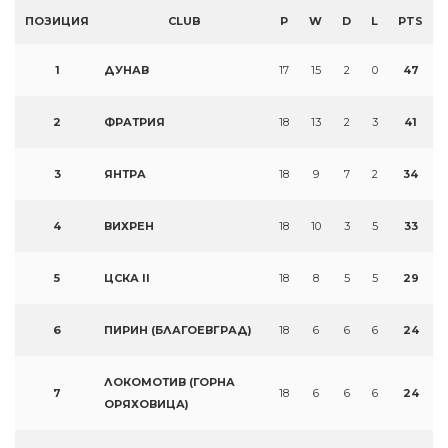
ПОЗИЦИЯ
CLUB
P
W
D
L
PTS
1
ДУНАВ
17
15
2
0
47
2
ФРАТРИЯ
18
13
2
3
41
3
ЯНТРА
18
9
7
2
34
4
ВИХРЕН
18
10
3
5
33
5
ЦСКА II
18
8
5
5
29
6
ПИРИН (БЛАГОЕВГРАД)
18
6
6
6
24
ЛОКОМОТИВ (ГОРНА
7
18
6
6
6
24
ОРЯХОВИЦА)