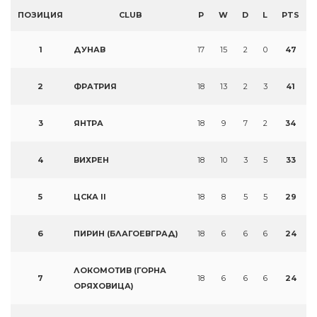
ПОЗИЦИЯ
CLUB
P
W
D
L
PTS
1
ДУНАВ
17
15
2
0
47
2
ФРАТРИЯ
18
13
2
3
41
3
ЯНТРА
18
9
7
2
34
4
ВИХРЕН
18
10
3
5
33
5
ЦСКА II
18
8
5
5
29
6
ПИРИН (БЛАГОЕВГРАД)
18
6
6
6
24
ЛОКОМОТИВ (ГОРНА
7
18
6
6
6
24
ОРЯХОВИЦА)