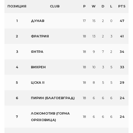
ПОЗИЦИЯ
CLUB
P
W
D
L
PTS
1
ДУНАВ
17
15
2
0
47
2
ФРАТРИЯ
18
13
2
3
41
3
ЯНТРА
18
9
7
2
34
4
ВИХРЕН
18
10
3
5
33
5
ЦСКА II
18
8
5
5
29
6
ПИРИН (БЛАГОЕВГРАД)
18
6
6
6
24
ЛОКОМОТИВ (ГОРНА
7
18
6
6
6
24
ОРЯХОВИЦА)