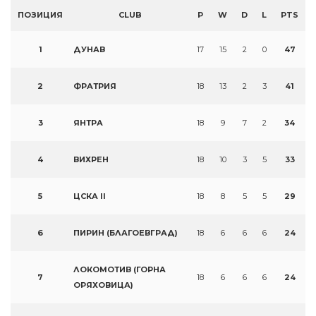
ПОЗИЦИЯ
CLUB
P
W
D
L
PTS
1
ДУНАВ
17
15
2
0
47
2
ФРАТРИЯ
18
13
2
3
41
3
ЯНТРА
18
9
7
2
34
4
ВИХРЕН
18
10
3
5
33
5
ЦСКА II
18
8
5
5
29
6
ПИРИН (БЛАГОЕВГРАД)
18
6
6
6
24
ЛОКОМОТИВ (ГОРНА
7
18
6
6
6
24
ОРЯХОВИЦА)