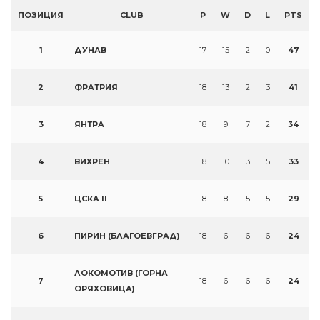
ПОЗИЦИЯ
CLUB
P
W
D
L
PTS
1
ДУНАВ
17
15
2
0
47
2
ФРАТРИЯ
18
13
2
3
41
3
ЯНТРА
18
9
7
2
34
4
ВИХРЕН
18
10
3
5
33
5
ЦСКА II
18
8
5
5
29
6
ПИРИН (БЛАГОЕВГРАД)
18
6
6
6
24
ЛОКОМОТИВ (ГОРНА
7
18
6
6
6
24
ОРЯХОВИЦА)