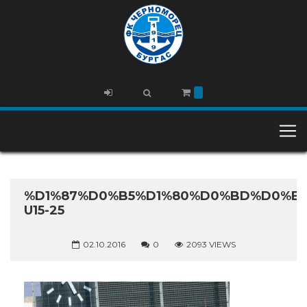
%D1%87%D0%B5%D1%80%D0%BD%D0%BE
U15-25
02.10.2016
0
2093 VIEWS