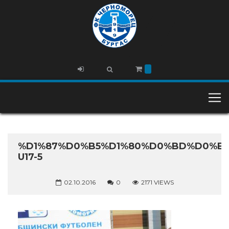
%D1%87%D0%B5%D1%80%D0%BD%D0%BE
U17-5
02.10.2016
0
2171 VIEWS