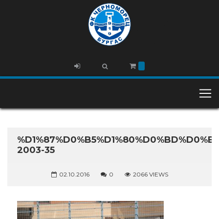
%D1%87%D0%B5%D1%80%D0%BD%D0%BE
2003-35
02.10.2016
0
2066 VIEWS