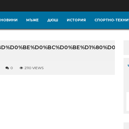
НОВИНИ
МЪЖЕ
ДЮШ
ИСТОРИЯ
СПОРТНО-ТЕХНИ
BD%D0%BE%D0%BC%D0%BE%D1%80%D0%B5%
0
2110 VIEWS