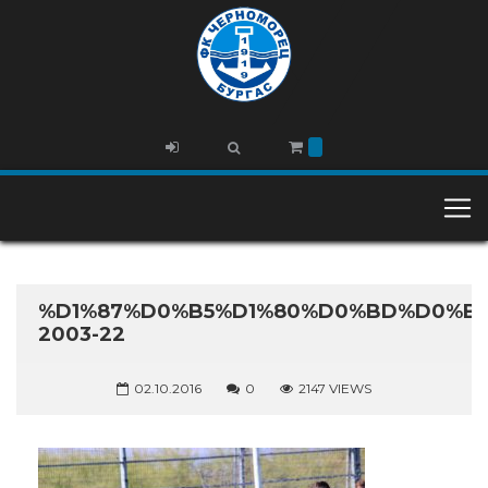
%D1%87%D0%B5%D1%80%D0%BD%D0%BE
2003-22
02.10.2016
0
2147 VIEWS