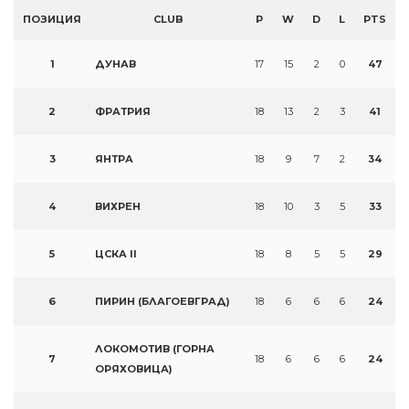
ПОЗИЦИЯ
CLUB
P
W
D
L
PTS
1
ДУНАВ
17
15
2
0
47
2
ФРАТРИЯ
18
13
2
3
41
3
ЯНТРА
18
9
7
2
34
4
ВИХРЕН
18
10
3
5
33
5
ЦСКА II
18
8
5
5
29
6
ПИРИН (БЛАГОЕВГРАД)
18
6
6
6
24
ЛОКОМОТИВ (ГОРНА
7
18
6
6
6
24
ОРЯХОВИЦА)