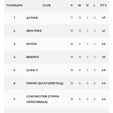
ПОЗИЦИЯ
CLUB
P
W
D
L
PTS
1
ДУНАВ
17
15
2
0
47
2
ФРАТРИЯ
18
13
2
3
41
3
ЯНТРА
18
9
7
2
34
4
ВИХРЕН
18
10
3
5
33
5
ЦСКА II
18
8
5
5
29
6
ПИРИН (БЛАГОЕВГРАД)
18
6
6
6
24
ЛОКОМОТИВ (ГОРНА
7
18
6
6
6
24
ОРЯХОВИЦА)