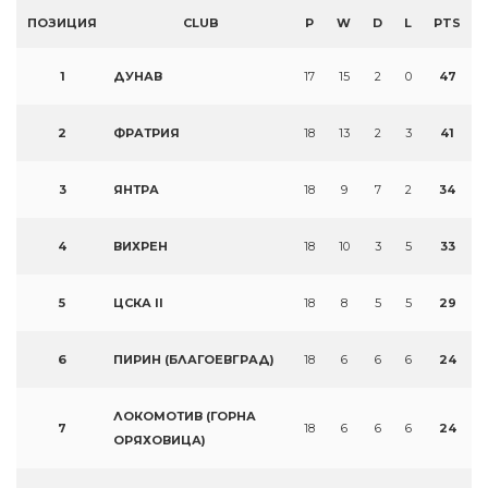
ПОЗИЦИЯ
CLUB
P
W
D
L
PTS
1
ДУНАВ
17
15
2
0
47
2
ФРАТРИЯ
18
13
2
3
41
3
ЯНТРА
18
9
7
2
34
4
ВИХРЕН
18
10
3
5
33
5
ЦСКА II
18
8
5
5
29
6
ПИРИН (БЛАГОЕВГРАД)
18
6
6
6
24
ЛОКОМОТИВ (ГОРНА
7
18
6
6
6
24
ОРЯХОВИЦА)