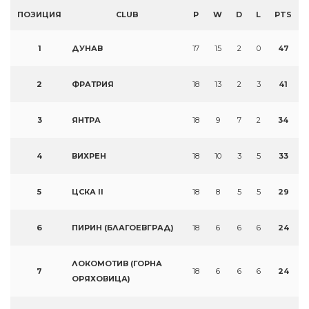
ПОЗИЦИЯ
CLUB
P
W
D
L
PTS
1
ДУНАВ
17
15
2
0
47
2
ФРАТРИЯ
18
13
2
3
41
3
ЯНТРА
18
9
7
2
34
4
ВИХРЕН
18
10
3
5
33
5
ЦСКА II
18
8
5
5
29
6
ПИРИН (БЛАГОЕВГРАД)
18
6
6
6
24
ЛОКОМОТИВ (ГОРНА
7
18
6
6
6
24
ОРЯХОВИЦА)