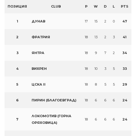
ПОЗИЦИЯ
CLUB
P
W
D
L
PTS
1
ДУНАВ
17
15
2
0
47
2
ФРАТРИЯ
18
13
2
3
41
3
ЯНТРА
18
9
7
2
34
4
ВИХРЕН
18
10
3
5
33
5
ЦСКА II
18
8
5
5
29
6
ПИРИН (БЛАГОЕВГРАД)
18
6
6
6
24
ЛОКОМОТИВ (ГОРНА
7
18
6
6
6
24
ОРЯХОВИЦА)