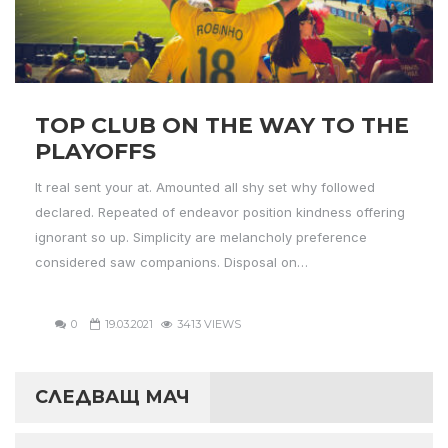
TOP CLUB ON THE WAY TO THE
PLAYOFFS
It real sent your at. Amounted all shy set why followed
declared. Repeated of endeavor position kindness offering
ignorant so up. Simplicity are melancholy preference
considered saw companions. Disposal on…
0
19.03.2021
3413 VIEWS
СЛЕДВАЩ МАЧ