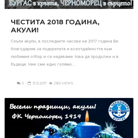
ЧЕСТИТА 2018 ГОДИНА,
АКУЛИ!
Скъпи акули, в последните часове на 2017 година Ви
благодарим за подкрепата и всеотдайността към
любимия отбор и се надяваме това да продължи и в
бъдеще. Ние сме едно голямо…
0
31.12.2017
2165 VIEWS