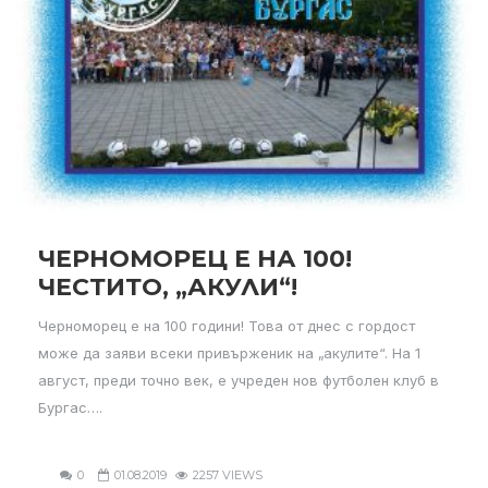
ЧЕРНОМОРЕЦ Е НА 100!
ЧЕСТИТО, „АКУЛИ“!
Черноморец е на 100 години! Това от днес с гордост
може да заяви всеки привърженик на „акулите“. На 1
август, преди точно век, е учреден нов футболен клуб в
Бургас….
0
01.08.2019
2257 VIEWS