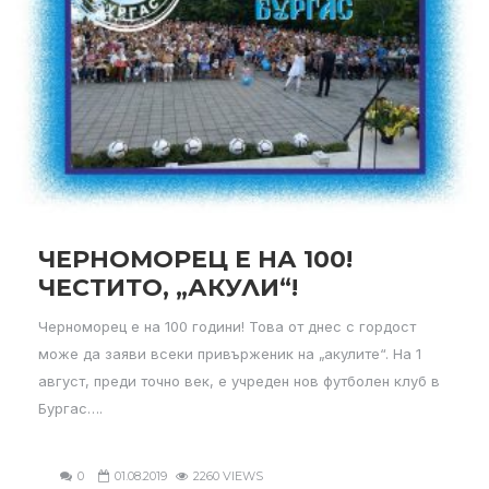
ЧЕРНОМОРЕЦ Е НА 100!
ЧЕСТИТО, „АКУЛИ“!
Черноморец е на 100 години! Това от днес с гордост
може да заяви всеки привърженик на „акулите“. На 1
август, преди точно век, е учреден нов футболен клуб в
Бургас….
0
01.08.2019
2260 VIEWS