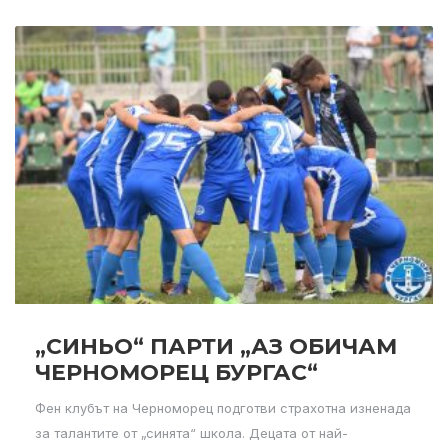
„СИНЬО“ ПАРТИ „АЗ ОБИЧАМ
ЧЕРНОМОРЕЦ БУРГАС“
Фен клубът на Черноморец подготви страхотна изненада
за талантите от „синята“ школа. Децата от най-