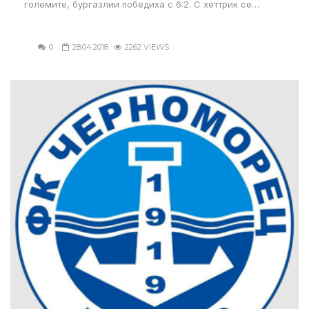
големите, бургазлии победиха с 6:2. С хеттрик се…
0
28.04.2018
2262 VIEWS