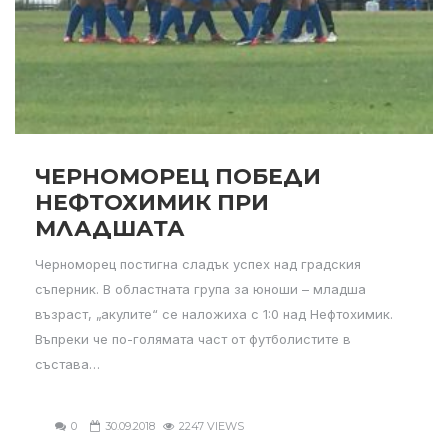
ЧЕРНОМОРЕЦ ПОБЕДИ
НЕФТОХИМИК ПРИ
МЛАДШАТА
Черноморец постигна сладък успех над градския
съперник. В областната група за юноши – младша
възраст, „акулите“ се наложиха с 1:0 над Нефтохимик.
Въпреки че по-голямата част от футболистите в
състава…
0
30.09.2018
2247 VIEWS