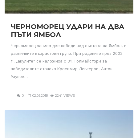
ЧЕРНОМОРЕЦ УДАРИ НА ДВА
ПЪТИ ЯМБОЛ
Черноморец записа две победи над състава на Ямбол, в
различните възрастови групи. При родените през 2002
г., „акулите“ се наложиха с 3:1. Голмайстори за
победителите станаха Красимир Левтеров, Антон
Узунов…
0
02.05.2018
2241 VIEWS