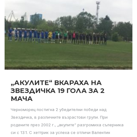
„АКУЛИТЕ“ ВКАРАХА НА
ЗВЕЗДИЧКА 19 ГОЛА ЗА 2
МАЧА
Черноморец постигна 2 убедителни победи над
Звездичка, в различните възрастови групи. При
родените през 2002 г., „акулите“ разгромиха съперника
си с 13:1. С хеттрик за успеха се отличи Валентин